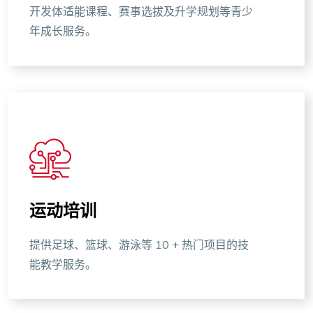
开发体适能课程、赛事选拔及升学规划等青少
年成长服务。
运动培训
提供足球、篮球、游泳等 10 + 热门项目的技
能教学服务。