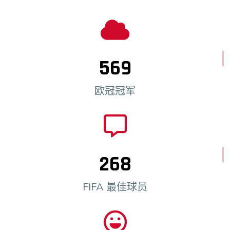
569
欧冠冠军
268
FIFA 最佳球员