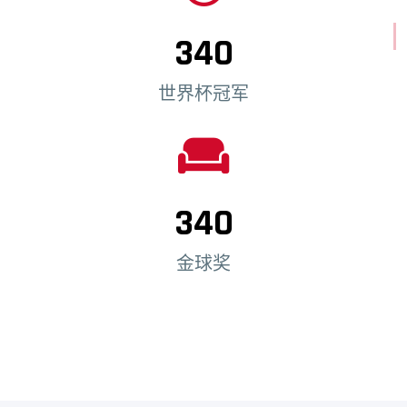
340
世界杯冠军
340
金球奖