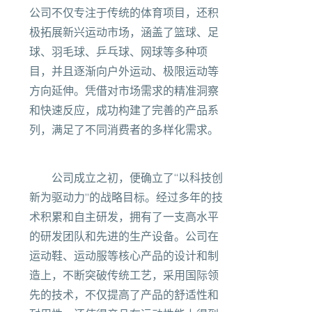
公司不仅专注于传统的体育项目，还积
极拓展新兴运动市场，涵盖了篮球、足
球、羽毛球、乒乓球、网球等多种项
目，并且逐渐向户外运动、极限运动等
方向延伸。凭借对市场需求的精准洞察
和快速反应，成功构建了完善的产品系
列，满足了不同消费者的多样化需求。
公司成立之初，便确立了“以科技创
新为驱动力”的战略目标。经过多年的技
术积累和自主研发，拥有了一支高水平
的研发团队和先进的生产设备。公司在
运动鞋、运动服等核心产品的设计和制
造上，不断突破传统工艺，采用国际领
先的技术，不仅提高了产品的舒适性和