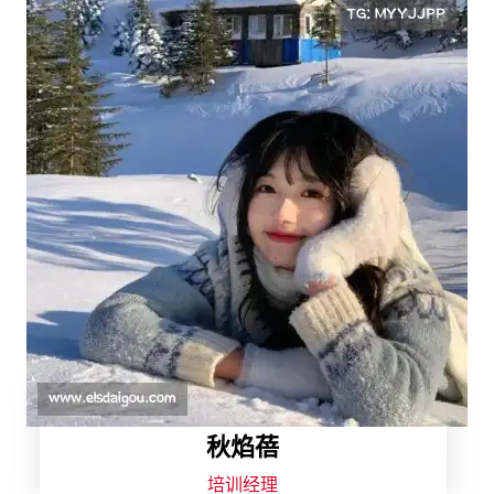
秋焰蓓
培训经理