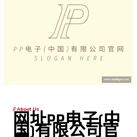
// About Us
网址PP电子(中
国)有限公司官