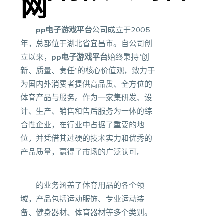
网
pp电子游戏平台
公司成立于2005
年，总部位于湖北省宜昌市。自公司创
立以来，
pp电子游戏平台
始终秉持“创
新、质量、责任”的核心价值观，致力于
为国内外消费者提供高品质、全方位的
体育产品与服务。作为一家集研发、设
计、生产、销售和售后服务为一体的综
合性企业，在行业中占据了重要的地
位，并凭借其过硬的技术实力和优秀的
产品质量，赢得了市场的广泛认可。
的业务涵盖了体育用品的各个领
域，产品包括运动服饰、专业运动装
备、健身器材、体育器材等多个类别。