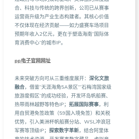
合、科技与传统的跨界创新，公司已从赛事
运营商升级为产业生态构建者。其核心价值
不仅体现在经济贡献——如力盛赛车场项目
预期年收入2亿元，更在于塑造海南“国际体
育消费中心”的城市IP。
pp电子官网网址
未来突破方向可从三重维度展开：
深化文旅
融合
，借鉴“天涯海角5A景区”“石梅湾国家级
旅游度假区”的成功经验，开发环岛帆船赛、
热带雨林越野等特色IP；
拓展国际赛事
，利
用自贸港免签政策（59国入境免签）和关税
优势，引入美洲杯帆船赛分站、WSL冲浪冠
军赛等顶级IP；
探索数字革新
，结合阿里体