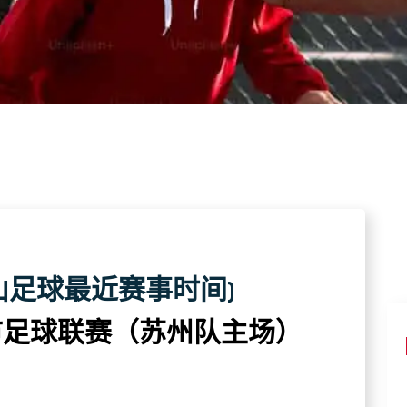
山足球最近赛事时间)
城市足球联赛（苏州队主场）