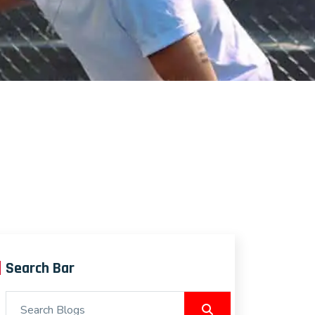
Search Bar