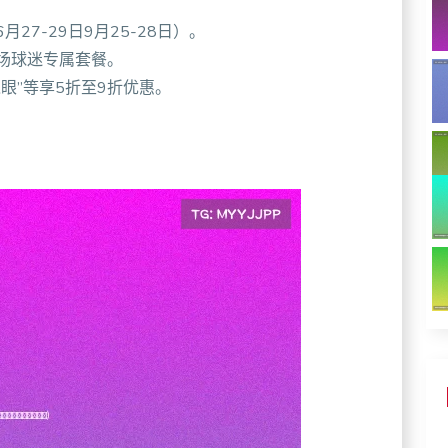
27-29日9月25-28日）。
场球迷专属套餐。
眼”等享5折至9折优惠。