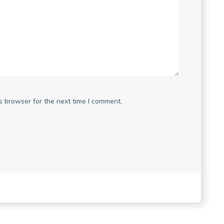
s browser for the next time I comment.