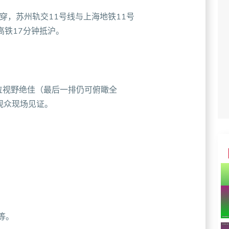
穿，苏州轨交11号线与上海地铁11号
高铁17分钟抵沪。
位视野绝佳（最后一排仍可俯瞰全
观众现场见证。
等。