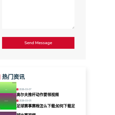
热门资讯
2026-03-07
高尔夫推杆动作要领视频
2026-03-05
足球赛事赛程怎么下载;如何下载足