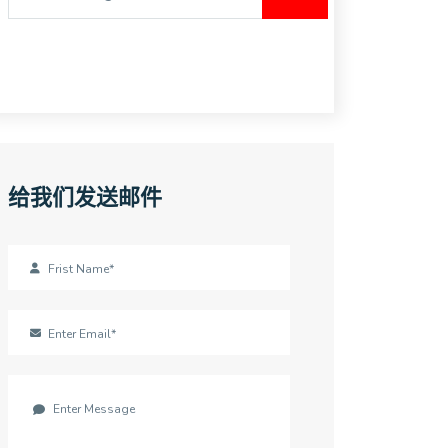
给我们发送邮件