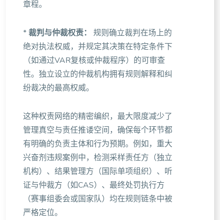
章程。
*
裁判与仲裁权责：
规则确立裁判在场上的
绝对执法权威，并规定其决策在特定条件下
（如通过VAR复核或仲裁程序）的可审查
性。独立设立的仲裁机构拥有规则解释和纠
纷裁决的最高权威。
这种权责网络的精密编织，最大限度减少了
管理真空与责任推诿空间，确保每个环节都
有明确的负责主体和行为预期。例如，重大
兴奋剂违规案例中，检测采样责任方（独立
机构）、结果管理方（国际单项组织）、听
证与仲裁方（如CAS）、最终处罚执行方
（赛事组委会或国家队）均在规则链条中被
严格定位。