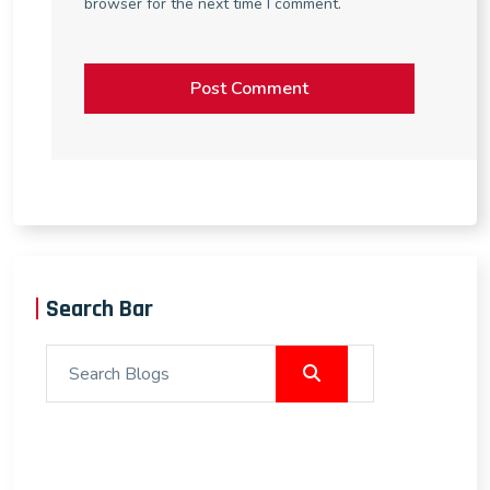
browser for the next time I comment.
Search Bar