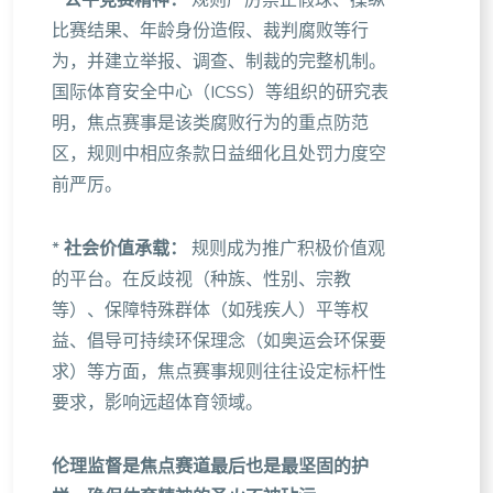
*
公平竞赛精神：
规则严厉禁止假球、操纵
比赛结果、年龄身份造假、裁判腐败等行
为，并建立举报、调查、制裁的完整机制。
国际体育安全中心（ICSS）等组织的研究表
明，焦点赛事是该类腐败行为的重点防范
区，规则中相应条款日益细化且处罚力度空
前严厉。
*
社会价值承载：
规则成为推广积极价值观
的平台。在反歧视（种族、性别、宗教
等）、保障特殊群体（如残疾人）平等权
益、倡导可持续环保理念（如奥运会环保要
求）等方面，焦点赛事规则往往设定标杆性
要求，影响远超体育领域。
伦理监督是焦点赛道最后也是最坚固的护