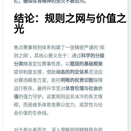
栏，确保体育精神的圣火不被玷污。
结论：规则之网与价值之
光
焦点赛事规则体系构建了一张精密严谨的“规
则之网”，其核心要义在于：通过
科学的分级
分类
精准定位赛事性质，以
稳固的基础框架
提供制度支撑，借助
动态的判定体系
灵活应
对赛场瞬息万变，依托
明晰的权责切割
保障
运行秩序，最终升华至对
体育伦理与社会价
值
的强力守护。这套规则远非冰冷的条文堆
砌，而是维系体育竞赛公信力、观赏性与社
会价值的生命线。
对于参与者而言，深入理解规则精髓是合规