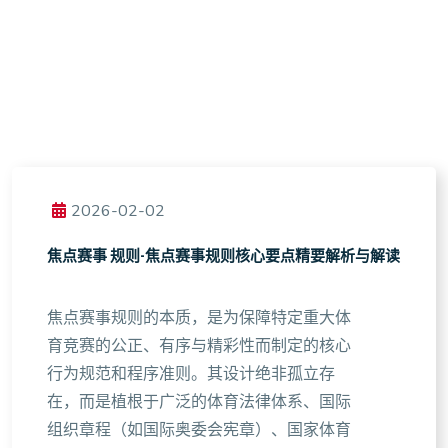
2026-02-02
焦点赛事 规则-焦点赛事规则核心要点精要解析与解读
焦点赛事规则的本质，是为保障特定重大体
育竞赛的公正、有序与精彩性而制定的核心
行为规范和程序准则。其设计绝非孤立存
在，而是植根于广泛的体育法律体系、国际
组织章程（如国际奥委会宪章）、国家体育