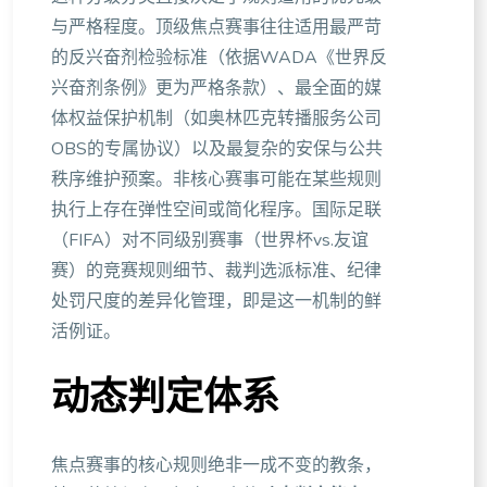
与严格程度。顶级焦点赛事往往适用最严苛
的反兴奋剂检验标准（依据WADA《世界反
兴奋剂条例》更为严格条款）、最全面的媒
体权益保护机制（如奥林匹克转播服务公司
OBS的专属协议）以及最复杂的安保与公共
秩序维护预案。非核心赛事可能在某些规则
执行上存在弹性空间或简化程序。国际足联
（FIFA）对不同级别赛事（世界杯vs.友谊
赛）的竞赛规则细节、裁判选派标准、纪律
处罚尺度的差异化管理，即是这一机制的鲜
活例证。
动态判定体系
焦点赛事的核心规则绝非一成不变的教条，