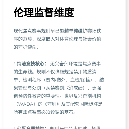
伦理监督维度
现代焦点赛事规则早已超越单纯维护赛场秩
序的范畴，深度嵌入对体育伦理与社会价值
的守护使命：
*
纯洁竞技核心：
无兴奋剂环境是焦点赛事
的生命线。规则不仅详细规定禁用物质清
单、检测程序（赛内/赛外、血检/尿检）、结
果管理与处罚（从禁赛到取消成绩），更强
调预防性教育的重要性。世界反兴奋剂机构
（WADA）的《守则》及其配套国际标准是
所有焦点赛事必须遵循的基石。