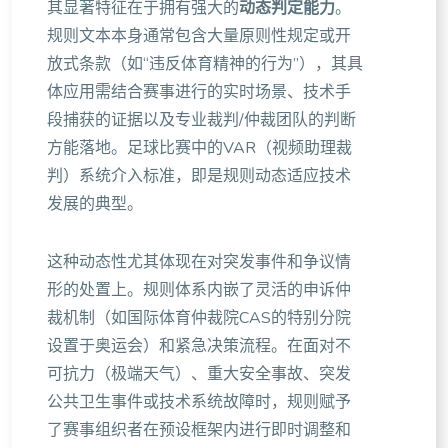
其显著特征在于拥有强大的
动态判定能力
。
规则文本本身通常包含大量原则性规定或开
放式条款（如“违反体育精神的行为”），其具
体应用需结合赛事进行的实时场景、技术手
段捕获的证据以及专业裁判/仲裁团队的判断
方能落地。足球比赛中的VAR（视频助理裁
判）系统介入标准，即是规则动态适应技术
发展的典型。
这种动态性尤其体现在对突发事件和争议情
形的处置上。规则体系内嵌了灵活的申诉仲
裁机制（如国际体育仲裁院CAS的特别分院
设置于奥运会）和紧急决策流程。在面对不
可抗力（极端天气）、重大安全事故、突发
公共卫生事件或技术系统故障时，规则赋予
了赛事组织者在预设框架内进行即时调整和